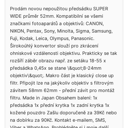
Prodám novou nepoužitou předsádku SUPER
WIDE průměr 52mm. Kompatibilní se všemi
značkami fotoaparátů a objektivů: CANON,
NIKON, Pentax, Sony, Minolta, Sigma, Samsung,
Fuji, Kodak, Leica, Olympus, Panasonic.
Širokoúhlý konvertor slouží pro zkrácení
ohniskové vzdálenosti objektivu. Prakticky se tak
rozšíří záběr obrazu např. ze setáku 18-55 x
předsádka 0,45x se stane \&quot;8-24mm
objektiv\&quot;. Makro část je klasický close up
filtr. Připojit lze na jakýkoliv objektiv s filtrovým
závitem 58mm 62mm - přední závit pro montáž
filtru. Made in Japan Obsahem balení: 1x
předsádka 1x přední krytka 1x zadní krytka 1x
kožené pouzdro Zašlu doporučeně za 39Kč nebo
na dobírku za 90Kč. Kontakt e-mailem, SMS,
Viber a WhatsApp. Prohlédněte si i moje další