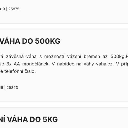
019 | 25875
VÁHA DO 500KG
ová závěsná váha s možností vážení břemen až 500kg.
í je 3x AA monočlánek. V nabídce na vahy-vaha.cz. V př
 telefonní číslo.
19 | 25823
Í VÁHA DO 5KG