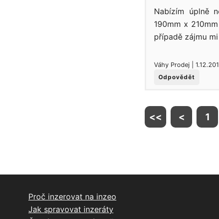
Nabízím úplně n
190mm x 210mm x
případě zájmu mi 
Váhy Prodej | 1.12.20
Odpovědět
<<
<
1
Proč inzerovat na inzeo
Jak spravovat inzeráty