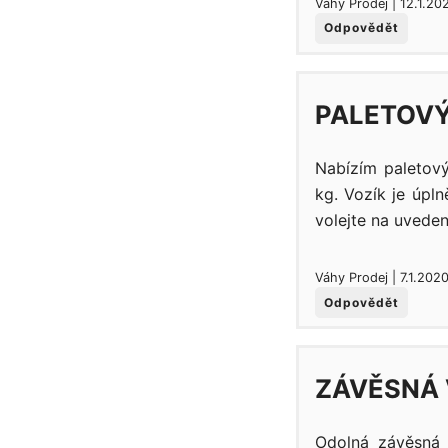
Váhy Prodej | 12.1.20
Odpovědět
PALETOVÝ
Nabízím paletov
kg. Vozík je úpl
volejte na uvedené
Váhy Prodej | 7.1.202
Odpovědět
ZÁVĚSNÁ 
Odolná závěsná 