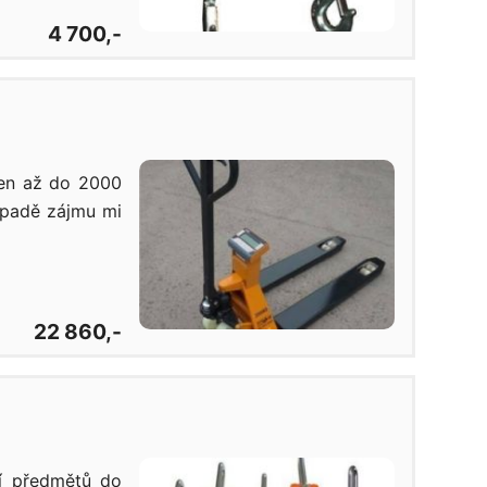
4 700,-
men až do 2000
řípadě zájmu mi
22 860,-
ní předmětů do