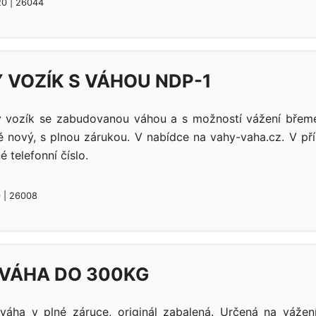
20 | 26044
 VOZÍK S VÁHOU NDP-1
ý vozík se zabudovanou váhou a s možností vážení bře
ně nový, s plnou zárukou. V nabídce na vahy-vaha.cz. V p
 telefonní číslo.
0 | 26008
VÁHA DO 300KG
váha v plné záruce, originál zabalená. Určená na váže