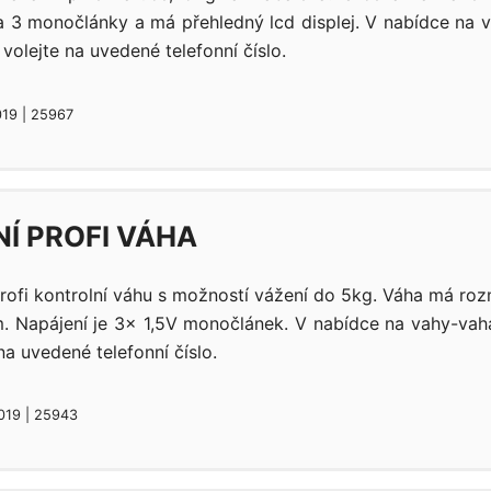
a 3 monočlánky a má přehledný lcd displej. V nabídce na 
volejte na uvedené telefonní číslo.
019 | 25967
Í PROFI VÁHA
profi kontrolní váhu s možností vážení do 5kg. Váha má r
Napájení je 3x 1,5V monočlánek. V nabídce na vahy-vaha
na uvedené telefonní číslo.
2019 | 25943