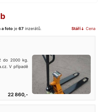
eb
 a foto
je
67
inzerátů.
Stáří
Cena
ž do 2000 kg.
.cz. V případě
22 860,-