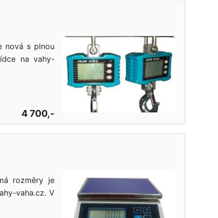
e nová s plnou
ídce na vahy-
4 700,-
má rozměry je
ahy-vaha.cz. V