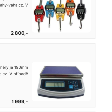
vahy-vaha.cz. V
2 800,-
ozměry je 190mm
.cz. V případě
1 999,-