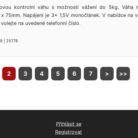
ovou kontrolní váhu s možností vážení do 5kg. Váha 
 75mm. Napájení je 3x 1,5V monočlánek. V nabídce na v
volejte na uvedené telefonní číslo.
19 | 25778
2
3
4
5
6
7
>
>>
Přihlásit se
Registrovat