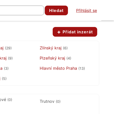
Hledat
Přihlásit se
Přidat inzerát
raj
Zlínský kraj
(29)
(6)
kraj
Plzeňský kraj
(9)
(4)
na
Hlavní město Praha
(3)
(13)
j
(5)
lové
(0)
Trutnov
(0)