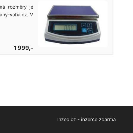
má rozměry je
ahy-vaha.cz. V
1 999,-
Inzeo.cz - inzerce zdarma