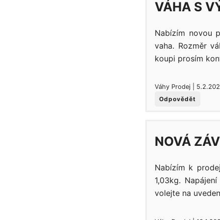
VÁHA S V
Nabízím novou p
vaha. Rozměr vá
koupi prosím kon
Váhy Prodej | 5.2.20
Odpovědět
NOVÁ ZÁV
Nabízím k prode
1,03kg. Napájen
volejte na uvedené