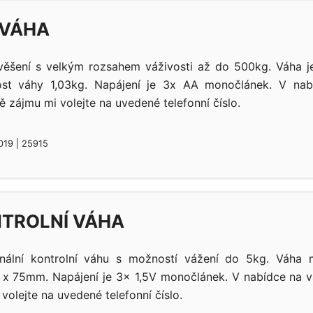
 VÁHA
věšení s velkým rozsahem váživosti až do 500kg. Váha j
st váhy 1,03kg. Napájení je 3x AA monočlánek. V nab
ě zájmu mi volejte na uvedené telefonní číslo.
019 | 25915
TROLNÍ VÁHA
nální kontrolní váhu s možností vážení do 5kg. Váha 
 75mm. Napájení je 3x 1,5V monočlánek. V nabídce na v
volejte na uvedené telefonní číslo.