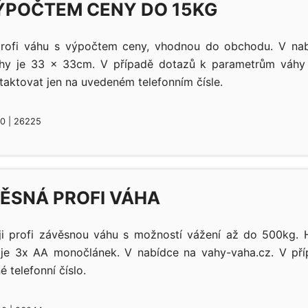
ÝPOČTEM CENY DO 15KG
rofi váhu s výpočtem ceny, vhodnou do obchodu. V nab
hy je 33 x 33cm. V případě dotazů k parametrům váhy
taktovat jen na uvedeném telefonním čísle.
20 | 26225
ĚSNÁ PROFI VÁHA
ji profi závěsnou váhu s možností vážení až do 500kg.
í je 3x AA monočlánek. V nabídce na vahy-vaha.cz. V př
 telefonní číslo.