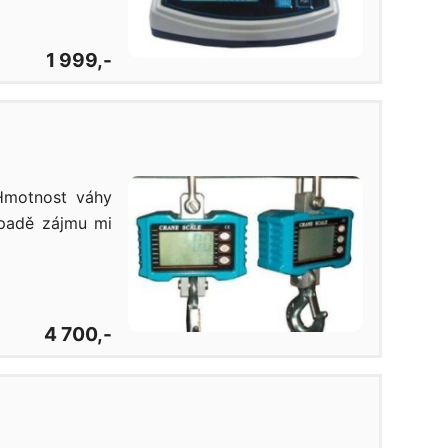
1 999,-
Hmotnost váhy
ípadě zájmu mi
4 700,-