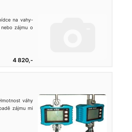
ídce na vahy-
 nebo zájmu o
4 820,-
 Hmotnost váhy
ípadě zájmu mi