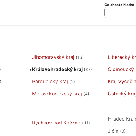
Co chcete hledat
Jihomoravský kraj
Liberecký k
(16)
Královéhradecký kraj
Olomoucký 
)
(67)
Pardubický kraj
Kraj Vysoči
8)
(2)
Moravskoslezský kraj
Ústecký kra
(4)
Hradec Krá
Rychnov nad Kněžnou
(1)
Jičín
(0)