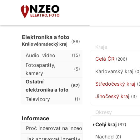
ELEKTRO, FOTO
Elektronika a foto
(88)
Královéhradecký kraj
Audio, video
(15)
Celá ČR
(206)
Fotoaparáty,
(5)
Karlovarský kraj
(0
kamery
Ostatní
Středočeský kraj
(
(67)
elektronika a foto
Jihočeský kraj
(3)
Televizory
(1)
Informace
Celý kraj
(67)
Proč inzerovat na inzeo
Náchod
(0)
Jak spravovat inzeráty