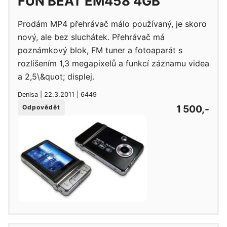
FUN BEAT EM458 4GB
Prodám MP4 přehrávač málo používaný, je skoro
nový, ale bez sluchátek. Přehrávač má
poznámkový blok, FM tuner a fotoaparát s
rozlišením 1,3 megapixelů a funkcí záznamu videa
a 2,5\&quot; displej.
Denisa | 22.3.2011 | 6449
1 500,-
Odpovědět