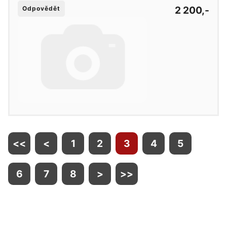
2 200,-
Odpovědět
<<
<
1
2
3
4
5
6
7
8
>
>>