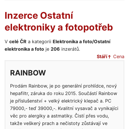
Inzerce Ostatní
elektroniky a fotopotřeb
V
celé ČR
a kategorii
Elektronika a foto/Ostatní
elektronika a foto
je
206
inzerátů.
Stáří
Cena
RAINBOW
Prodám Rainbow, je po generální prohlídce, nový
hepafiltr, záruka do roku 2015. Součástí Rainbow
je příslušenství + velký elektrický klepač a. PC
79000,- teď 39000,-. Kvalitní vysavač a vynikajíci
věc pro alergiky a astmatiky. Čistí přes vodu,
takže veškerý prach a nečistoty zůstávají ve