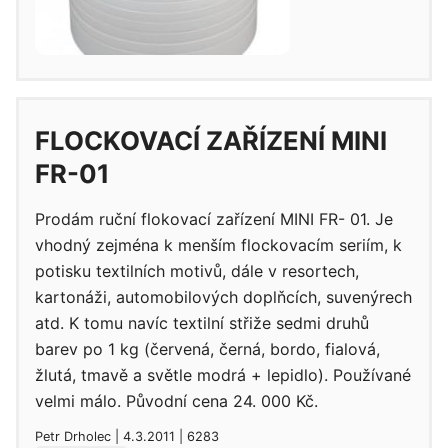
FLOCKOVACÍ ZAŘÍZENÍ MINI
FR-01
Prodám ruční flokovací zařízení MINI FR- 01. Je
vhodný zejména k menším flockovacím seriím, k
potisku textilních motivů, dále v resortech,
kartonáži, automobilových doplňcích, suvenýrech
atd. K tomu navíc textilní střiže sedmi druhů
barev po 1 kg (červená, černá, bordo, fialová,
žlutá, tmavě a světle modrá + lepidlo). Používané
velmi málo. Původní cena 24. 000 Kč.
Petr Drholec | 4.3.2011 | 6283