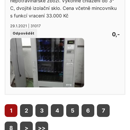
nepotravinářské zboží. Výkonné chlazení do 3°
C, dvojité izolační sklo. Cena včetně mincovníku
s funkcí vracení 33.000 Kč
29.1.2021 | 31017
0,-
Odpovědět
1
2
3
4
5
6
7
8
>
>>