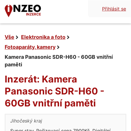
Přihlásit se
INZERCE
Vše
Elektronika a foto
Fotoaparáty, kamery
Kamera Panasonic SDR-H60 - 60GB vnitřní
paměti
Inzerát: Kamera
Panasonic SDR-H60 -
60GB vnitřní paměti
Jihočeský kraj
Super stav. Pořizovací cena 7900Kč. Digitální