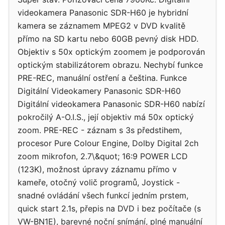
videokamera Panasonic SDR-H60 je hybridní
kamera se záznamem MPEG2 v DVD kvalitě
přímo na SD kartu nebo 60GB pevný disk HDD.
Objektiv s 50x optickým zoomem je podporován
optickým stabilizátorem obrazu. Nechybí funkce
PRE-REC, manuální ostření a čeština. Funkce
Digitální Videokamery Panasonic SDR-H60
Digitální videokamera Panasonic SDR-H60 nabízí
pokročilý A-O.I.S., její objektiv má 50x optický
zoom. PRE-REC - záznam s 3s předstihem,
procesor Pure Colour Engine, Dolby Digital 2ch
zoom mikrofon, 2.7\&quot; 16:9 POWER LCD
(123K), možnost úpravy záznamu přímo v
kameře, otočný volič programů, Joystick -
snadné ovládání všech funkcí jedním prstem,
quick start 2.1s, přepis na DVD i bez počítače (s
VW-BN1E), barevné noční snímání, plné manuální